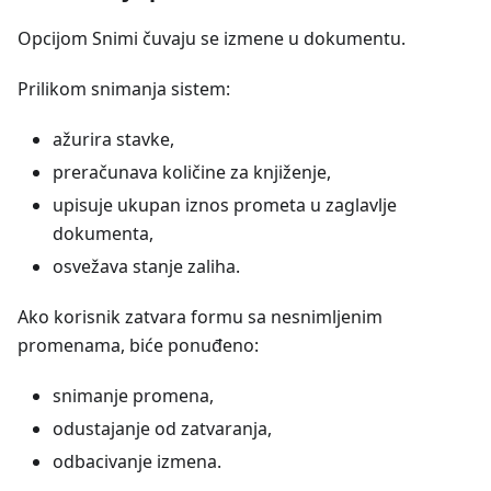
Opcijom Snimi čuvaju se izmene u dokumentu.
Prilikom snimanja sistem:
ažurira stavke,
preračunava količine za knjiženje,
upisuje ukupan iznos prometa u zaglavlje
dokumenta,
osvežava stanje zaliha.
Ako korisnik zatvara formu sa nesnimljenim
promenama, biće ponuđeno:
snimanje promena,
odustajanje od zatvaranja,
odbacivanje izmena.