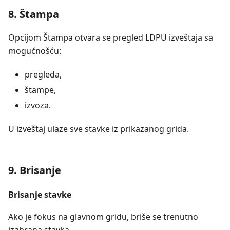
8. Štampa
Opcijom Štampa otvara se pregled LDPU izveštaja sa
mogućnošću:
pregleda,
štampe,
izvoza.
U izveštaj ulaze sve stavke iz prikazanog grida.
9. Brisanje
Brisanje stavke
Ako je fokus na glavnom gridu, briše se trenutno
izabrana stavka.