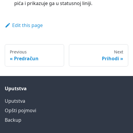
pića i prikazuje ga u statusnoj liniji.
Edit this page
Previous
Next
Predračun
Prihodi
Uputstva
Uputstva
Opšti pojmovi
Backup