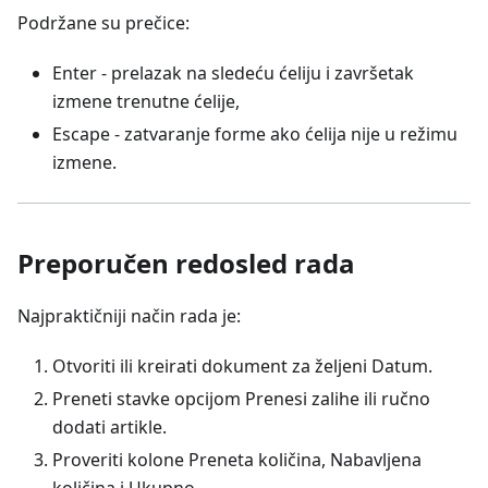
Podržane su prečice:
Enter - prelazak na sledeću ćeliju i završetak
izmene trenutne ćelije,
Escape - zatvaranje forme ako ćelija nije u režimu
izmene.
Preporučen redosled rada
Najpraktičniji način rada je:
Otvoriti ili kreirati dokument za željeni Datum.
Preneti stavke opcijom Prenesi zalihe ili ručno
dodati artikle.
Proveriti kolone Preneta količina, Nabavljena
količina i Ukupno.