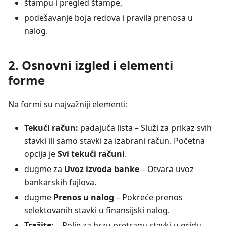
štampu i pregled štampe,
podešavanje boja redova i pravila prenosa u
nalog.
2. Osnovni izgled i elementi
forme
Na formi su najvažniji elementi:
Tekući račun:
padajuća lista – Služi za prikaz svih
stavki ili samo stavki za izabrani račun. Početna
opcija je
Svi tekući računi
.
dugme za
Uvoz izvoda banke
– Otvara uvoz
bankarskih fajlova.
dugme
Prenos u nalog
– Pokreće prenos
selektovanih stavki u finansijski nalog.
Tražite:
– Polje za brzu pretragu stavki u gridu.