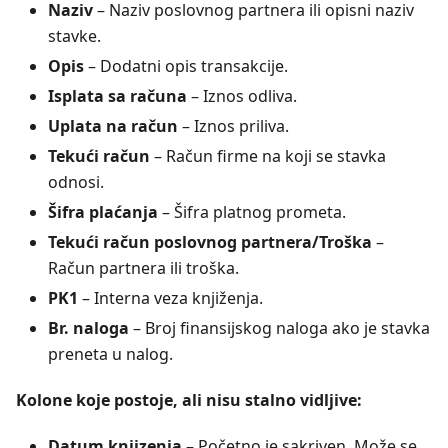
Naziv
– Naziv poslovnog partnera ili opisni naziv
stavke.
Opis
– Dodatni opis transakcije.
Isplata sa računa
– Iznos odliva.
Uplata na račun
– Iznos priliva.
Tekući račun
– Račun firme na koji se stavka
odnosi.
Šifra plaćanja
– Šifra platnog prometa.
Tekući račun poslovnog partnera/Troška
–
Račun partnera ili troška.
PK1
– Interna veza knjiženja.
Br. naloga
– Broj finansijskog naloga ako je stavka
preneta u nalog.
Kolone koje postoje, ali nisu stalno vidljive:
Datum knjizenja
– Početno je sakriven. Može se