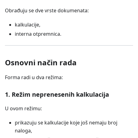
Obrađuju se dve vrste dokumenata:
kalkulacije,
interna otpremnica.
Osnovni način rada
Forma radi u dva režima:
1. Režim neprenesenih kalkulacija
U ovom režimu:
prikazuju se kalkulacije koje još nemaju broj
naloga,