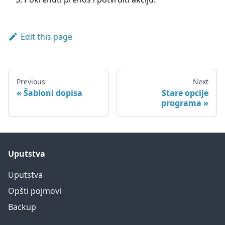
Edit this page
Previous
Next
Šabloni dopisa
Stare opcije
programa
Uputstva
Uputstva
Opšti pojmovi
Backup