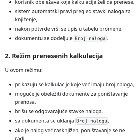
korisnik obeležava koje kalkulacije želi da prenese,
sistem automatski pravi pregled stavki naloga za
knjiženje,
nakon potvrde vrši se upis u tabelu promene,
dokumentu se dodeljuje
.
Broj naloga
2. Režim prenesenih kalkulacija
U ovom režimu:
prikazuju se kalkulacije koje već imaju broj naloga,
moguće je obeležiti dokumente za poništavanje
prenosa,
brišu se odgovarajuće stavke naloga,
sa dokumenta se uklanja
,
Broj naloga
ako je nalog već rasknjižen, poništavanje se ne
radi.