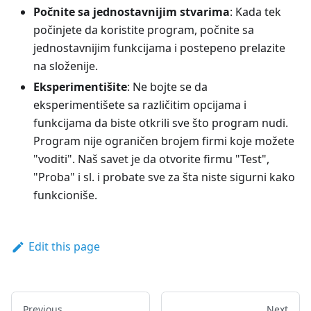
Počnite sa jednostavnijim stvarima
: Kada tek
počinjete da koristite program, počnite sa
jednostavnijim funkcijama i postepeno prelazite
na složenije.
Eksperimentišite
: Ne bojte se da
eksperimentišete sa različitim opcijama i
funkcijama da biste otkrili sve što program nudi.
Program nije ograničen brojem firmi koje možete
"voditi". Naš savet je da otvorite firmu "Test",
"Proba" i sl. i probate sve za šta niste sigurni kako
funkcioniše.
Edit this page
Previous
Next