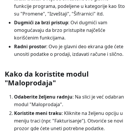
funkcije programa, podeljene u kategorije kao što
su "Promene", "Izveštaji", "Šifrarnici" itd.
Dugmići za brzi pristup
: Ovi dugmići vam
omogućavaju da brzo pristupite najčešće
korišćenim funkcijama.
Radni prostor
: Ovo je glavni deo ekrana gde ćete
unositi podatke o prodaji, izdavati račune i slično.
Kako da koristite modul
"Maloprodaja"
Odaberite željenu radnju
: Na slici je već odabran
modul "Maloprodaja".
Koristite meni traku
: Kliknite na željenu opciju u
meniju traci (npr. "Fakturisanje"). Otvoriće se novi
prozor gde ćete uneti potrebne podatke.