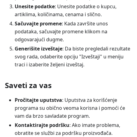
Unesite podatke
: Unesite podatke o kupcu,
artiklima, količinama, cenama i slično.
Sačuvajte promene
: Kada završite unos
podataka, sačuvajte promene klikom na
odgovarajući dugme.
Generišite izveštaje
: Da biste pregledali rezultate
svog rada, odaberite opciju "Izveštaji" u meniju
traci i izaberite željeni izveštaj.
Saveti za vas
Pročitajte uputstva
: Uputstva za korišćenje
programa su obično veoma korisna i pomoći će
vam da brzo savladate program.
Kontaktirajte podršku
: Ako imate problema,
obratite se službi za podršku proizvođača.